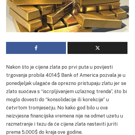
Nakon što je cijena zlata po prvi puta u povijesti
trgovanja probila 4014$ Bank of America pozvala je u
ponedjeljak ulagače da oprezno pristupaju zlatu jer se
zlato suočava s “iscrpljivanjem uzlaznog trenda”, što bi
moglo dovesti do “konsolidacije ili korekcije” u
četvrtom tromjesečju. No kako god bilo u ova
neizvjesna financijska vremena nije na odmet uzetu u
razmatranje i tezu da će cijena zlata nastaviti juriti
prema 5.000$ do kraja ove godine.