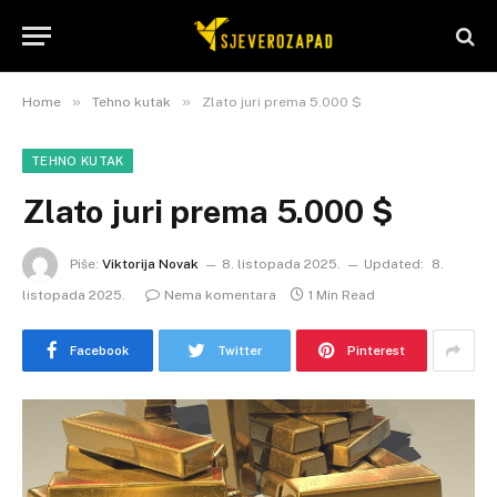
»
»
Home
Tehno kutak
Zlato juri prema 5.000 $
TEHNO KUTAK
Zlato juri prema 5.000 $
Piše:
Viktorija Novak
8. listopada 2025.
Updated:
8.
listopada 2025.
Nema komentara
1 Min Read
Facebook
Twitter
Pinterest