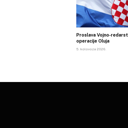
Proslava Vojno-redars
operacije Oluja
5. kolovoza 2026.