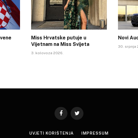
tvene
Miss Hrvatske putuje u
Novi Au
Vijetnam na Miss Svijeta
30. srpnja
3. kolovoza 2026.
Facebook
Twitter
UVJETI KORIŠTENJA
IMPRESSUM