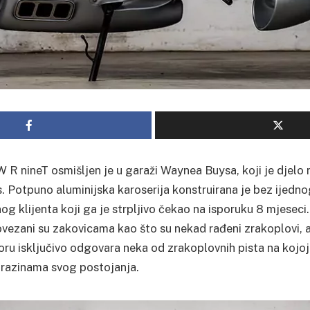
R nineT osmišljen je u garaži Waynea Buysa, koji je djelo
 Potpuno aluminijska karoserija konstruirana je bez ijedn
g klijenta koji ga je strpljivo čekao na isporuku 8 mjeseci.
vezani su zakovicama kao što su nekad rađeni zrakoplovi, a
ru isključivo odgovara neka od zrakoplovnih pista na kojoj
razinama svog postojanja.