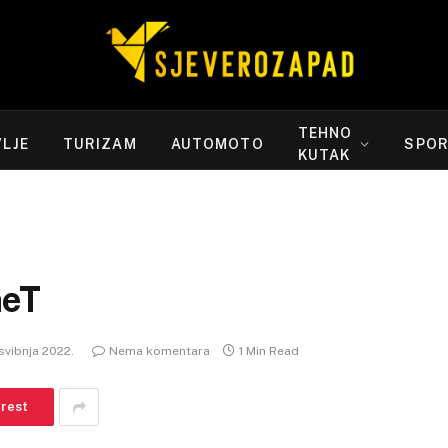
TEHNO
LJE
TURIZAM
AUTOMOTO
SPO
KUTAK
neT
 svibnja 2022.
Nema komentara
1 Min Read
erest