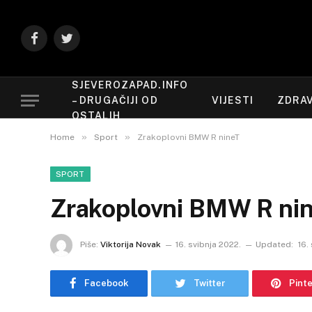
Facebook
Twitter
SJEVEROZAPAD.INFO
– DRUGAČIJI OD
VIJESTI
ZDRAV
OSTALIH
»
»
Home
Sport
Zrakoplovni BMW R nineT
SPORT
Zrakoplovni BMW R ni
Piše:
Viktorija Novak
16. svibnja 2022.
Updated:
16.
Facebook
Twitter
Pint