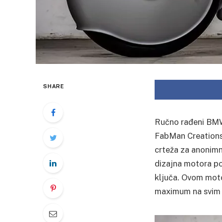
SHARE
Ručno rađeni BMW 
FabMan Creations.
crteža za anonimno
dizajna motora po
ključa. Ovom moto
maximum na svim 