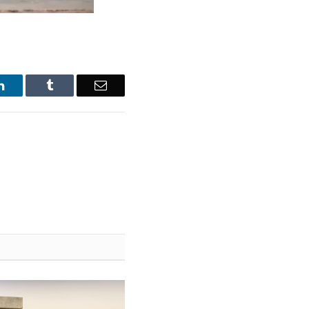
LinkedIn
Tumblr
Email