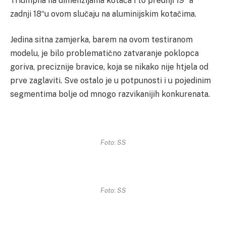
Triumpha na dimenzijama kotača i to prednji 19“ a
zadnji 18“u ovom slučaju na aluminijskim kotačima.
Jedina sitna zamjerka, barem na ovom testiranom
modelu, je bilo problematično zatvaranje poklopca
goriva, preciznije bravice, koja se nikako nije htjela od
prve zaglaviti. Sve ostalo je u potpunosti i u pojedinim
segmentima bolje od mnogo razvikanijih konkurenata.
Foto: SS
Foto: SS