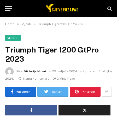
»
»
Home
Vijesti
Triumph Tiger 1200 GtPro 2023
VIJESTI
Triumph Tiger 1200 GtPro
2023
Piše:
Viktorija Novak
29. veljače 2024.
Updated:
1. ožujka
2024.
Nema komentara
2 Mins Read
Facebook
Twitter
Pinterest