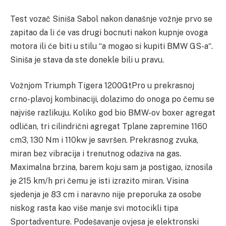
Test vozač Siniša Sabol nakon današnje vožnje prvo se
zapitao da li će vas drugi bocnuti nakon kupnje ovoga
motora ili će biti u stilu “a mogao si kupiti BMW GS-a“.
Siniša je stava da ste donekle bili u pravu.
Vožnjom Triumph Tigera 1200GtPro u prekrasnoj
crno-plavoj kombinaciji, dolazimo do onoga po čemu se
najviše razlikuju. Koliko god bio BMW-ov boxer agregat
odličan, tri cilindrični agregat Tplane zapremine 1160
cm3, 130 Nm i 110kw je savršen. Prekrasnog zvuka,
miran bez vibracija i trenutnog odaziva na gas.
Maximalna brzina, barem koju sam ja postigao, iznosila
je 215 km/h pri čemu je isti izrazito miran. Visina
sjedenja je 83 cm i naravno nije preporuka za osobe
niskog rasta kao više manje svi motocikli tipa
Sportadventure. Podešavanje ovjesa je elektronski