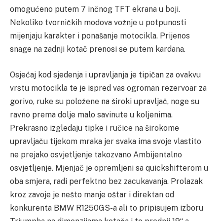
omogućeno putem 7 inčnog TFT ekrana u boji.
Nekoliko tvorničkih modova vožnje u potpunosti
mijenjaju karakter i ponašanje motocikla. Prijenos
snage na zadnji kotač prenosi se putem kardana.
Osjećaj kod sjedenja i upravljanja je tipičan za ovakvu
vrstu motocikla te je ispred vas ogroman rezervoar za
gorivo, ruke su položene na široki upravljač, noge su
ravno prema dolje malo savinute u koljenima.
Prekrasno izgledaju tipke i ručice na širokome
upravljaču tijekom mraka jer svaka ima svoje vlastito
ne prejako osvjetljenje takozvano Ambijentalno
osvjetljenje. Mjenjač je opremljeni sa quickshifterom u
oba smjera, radi perfektno bez zacukavanja. Prolazak
kroz zavoje je nešto manje oštar i direktan od
konkurenta BMW R1250GS-a ali to pripisujem izboru