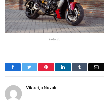
Foto:BL
Facebook
Twitter
Pinterest
LinkedIn
Tumblr
Email
Viktorija Novak