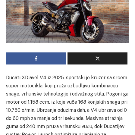
Ducati XDiavel V4 iz 2025. sportski je kruzer sa srcem
super motocikla, koji pruža uzbudljivu kombinaciju
snage, vrhunske tehnologije i odvažnog stila. Pogoni ga
motor od 1,158 ccm, iz koje vuče 168 konjskih snaga pri
10,750 o/min. Ubrzanje oduzima dah, a V4 ubrzava od 0
do 60 mph za manje od tri sekunde. Masivna stražnja
guma od 240 mm pruža vrhunsku vuču, dok Ducatijev
sustav Power Launch optimizira prianjanje za