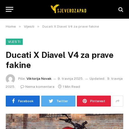
»
»
Home
Vijesti
Ducati X Diavel V4 za prave fakine
VIJESTI
Ducati X Diavel V4 za prave
fakine
Piše:
Viktorija Novak
9. travnja 2025.
Updated:
9. travnja
2025.
Nema komentara
1 Min Read
Facebook
Twitter
Pinterest