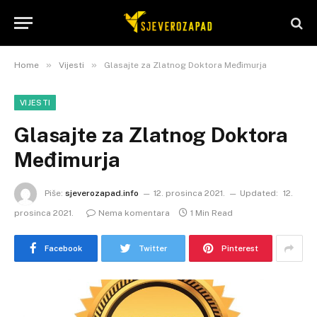
»
»
Home
Vijesti
Glasajte za Zlatnog Doktora Međimurja
VIJESTI
Glasajte za Zlatnog Doktora
Međimurja
Piše:
sjeverozapad.info
12. prosinca 2021.
Updated:
12.
prosinca 2021.
Nema komentara
1 Min Read
Facebook
Twitter
Pinterest