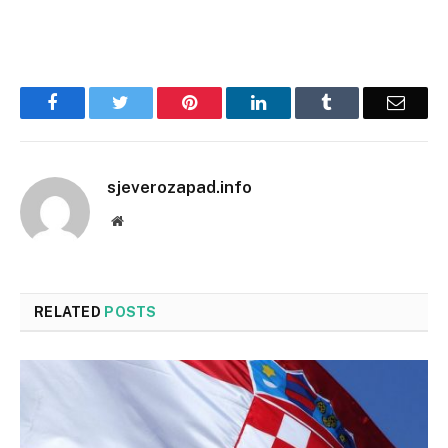
Facebook
Twitter
Pinterest
LinkedIn
Tumblr
Email
sjeverozapad.info
Website
RELATED
POSTS