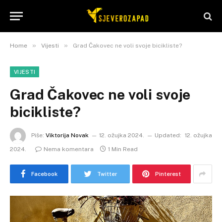
»
»
Home
Vijesti
Grad Čakovec ne voli svoje bicikliste?
VIJESTI
Grad Čakovec ne voli svoje
bicikliste?
Piše:
Viktorija Novak
12. ožujka 2024.
Updated:
12. ožujka
2024.
Nema komentara
1 Min Read
Facebook
Twitter
Pinterest