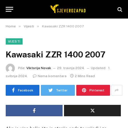
»
»
Home
Vijesti
Kawasaki ZZR 1400 2007
VIJESTI
Kawasaki ZZR 1400 2007
Piše:
Viktorija Novak
29. travnja 2024.
Updated:
1.
svibnja 2024.
Nema komentara
2 Mins Read
Facebook
Twitter
Pinterest