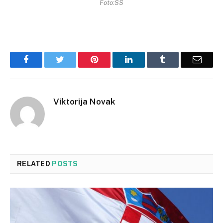
Foto:SS
Facebook
Twitter
Pinterest
LinkedIn
Tumblr
Email
Viktorija Novak
RELATED
POSTS