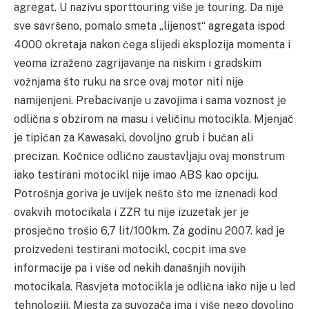
agregat. U nazivu sporttouring više je touring. Da nije
sve savršeno, pomalo smeta „lijenost“ agregata ispod
4000 okretaja nakon čega slijedi eksplozija momenta i
veoma izraženo zagrijavanje na niskim i gradskim
vožnjama što ruku na srce ovaj motor niti nije
namijenjeni. Prebacivanje u zavojima i sama voznost je
odlična s obzirom na masu i veličinu motocikla. Mjenjač
je tipičan za Kawasaki, dovoljno grub i bučan ali
precizan. Kočnice odlično zaustavljaju ovaj monstrum
iako testirani motocikl nije imao ABS kao opciju.
Potrošnja goriva je uvijek nešto što me iznenadi kod
ovakvih motocikala i ZZR tu nije izuzetak jer je
prosječno trošio 6,7 lit/100km. Za godinu 2007. kad je
proizvedeni testirani motocikl, cocpit ima sve
informacije pa i više od nekih današnjih novijih
motocikala. Rasvjeta motocikla je odlična iako nije u led
tehnologiji. Mjesta za suvozača ima i više nego dovoljno