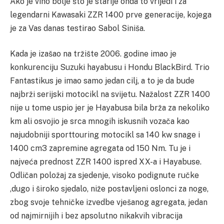
Ako je vino bolje što je starije onda to vrijedi i za
legendarni Kawasaki ZZR 1400 prve generacije, kojega
je za Vas danas testirao Sabol Siniša.
Kada je izašao na tržište 2006. godine imao je
konkurenciju Suzuki hayabusu i Hondu BlackBird. Trio
Fantastikus je imao samo jedan cilj, a to je da bude
najbrži serijski motocikl na svijetu. Nažalost ZZR 1400
nije u tome uspio jer je Hayabusa bila brža za nekoliko
km ali osvojio je srca mnogih iskusnih vozača kao
najudobniji sporttouring motocikl sa 140 kw snage i
1400 cm3 zapremine agregata od 150 Nm. Tu je i
najveća prednost ZZR 1400 ispred XX-a i Hayabuse.
Odličan položaj za sjedenje, visoko podignute ručke
,dugo i široko sjedalo, niže postavljeni oslonci za noge,
zbog svoje tehničke izvedbe vješanog agregata, jedan
od najmirnijih i bez apsolutno nikakvih vibracija