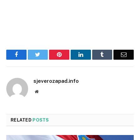
Facebook
Twitter
Pinterest
LinkedIn
Tumblr
Email
sjeverozapad.info
Website
RELATED
POSTS