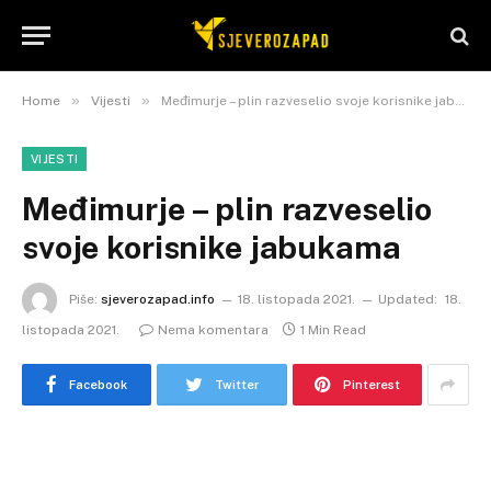
»
»
Home
Vijesti
Međimurje – plin razveselio svoje korisnike jabukama
VIJESTI
Međimurje – plin razveselio
svoje korisnike jabukama
Piše:
sjeverozapad.info
18. listopada 2021.
Updated:
18.
listopada 2021.
Nema komentara
1 Min Read
Facebook
Twitter
Pinterest