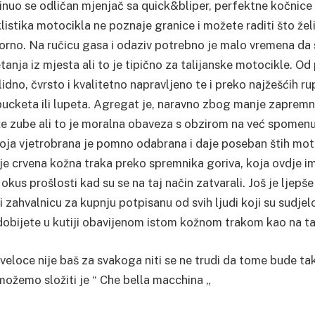
inuo se odličan mjenjač sa quick&bliper, perfektne kočnice 
klistika motocikla ne poznaje granice i možete raditi što želi
korno. Na ručicu gasa i odaziv potrebno je malo vremena da 
nja iz mjesta ali to je tipično za talijanske motocikle. Od
idno, čvrsto i kvalitetno napravljeno te i preko najžešćih ru
 pucketa ili lupeta. Agregat je, naravno zbog manje zaprem
že zube ali to je moralna obaveza s obzirom na već spomenu
oja vjetrobrana je pomno odabrana i daje poseban štih mot
a je crvena kožna traka preko spremnika goriva, koja ovdje 
 okus prošlosti kad su se na taj način zatvarali. Još je ljepš
 i zahvalnicu za kupnju potpisanu od svih ljudi koji su sudjel
obijete u kutiji obavijenom istom kožnom trakom kao na t
eloce nije baš za svakoga niti se ne trudi da tome bude tak
možemo složiti je “ Che bella macchina „