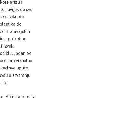
koje grizu i
te i uvijek će sve
se naviknete
 plastika do
pa i tramvajskih
nina, potrebno
ti zvuk
ociklu. Jedan od
ima samo vizualnu
e kad sve upute,
ovali u stvaranju
anku.
o. Ali nakon testa