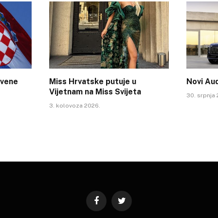
tvene
Miss Hrvatske putuje u
Novi Au
Vijetnam na Miss Svijeta
30. srpnja
3. kolovoza 2026.
Facebook
Twitter