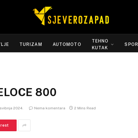
TEHNO
LJE
TURIZAM
AUTOMOTO
SPO
KUTAK
ELOCE 800
 svibnja 2024.
Nema komentara
2 Mins Read
erest