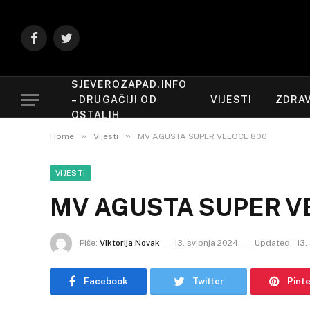
Facebook
Twitter
SJEVEROZAPAD.INFO
– DRUGAČIJI OD
VIJESTI
ZDRAV
OSTALIH
»
»
Home
Vijesti
MV AGUSTA SUPER VELOCE 800
VIJESTI
MV AGUSTA SUPER V
Piše:
Viktorija Novak
13. svibnja 2024.
Updated:
13.
Facebook
Twitter
Pint