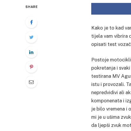
SHARE
Kako je to kad vam
tijela vam vibrira
opisati test vozač
Postoje motocikli 
pokretanja i svaki
testirana MV Agus
istu i provozali. T
nepredvidivi ali a
komponenata i izg
je bilo vremena i 
mi je u ušima zvuk
da ljepši zvuk mo