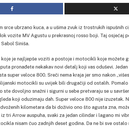
 srce ubrzano kuca, a u ušima zvuk iz trostrukih ispušnih cij
 dok vozite MV Agustu u prekrasnoj rosso boji. Taj osjećaj 
 Sabol Siniša.
koje je najljepše voziti a postoje i motocikli koje možete 
 puta pronađete nekakav novi detalj koji vas oduševi. Jedan 
ta super veloce 800. Sreči nema kraja jer smo nakon „više
alijanski motocikli su uvijek bili drugačiji od ostalih. Pomalo
ko ste dovoljno snažni i sigurni u sebe pretvaraju se u savrše
leda koji oduzimaju dah. Super veloce 800 nije izuzetak. 
odvoženih kilometara da bi doživio ono što agusta zna, može i
 iz tri Arrow auspuha, svaki za jedan cilindar i lagano mi vib
tocikla nisam čuo zadnjih deset godina. Da ne bi sve ostalo