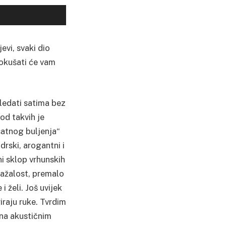
evi, svaki dio
pokušati će vam
gledati satima bez
od takvih je
satnog buljenja“
 drski, arogantni i
ni sklop vrhunskih
Nažalost, premalo
 želi. Još uvijek
riraju ruke. Tvrdim
 na akustičnim