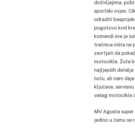
doživljajima, pobr
sportski ovjes. Ci
odraditi besprije
pogotovo kod kreta
komandi sve je sol
tračnica ništa ne
zavrtjeti da poka
motocikla. Žuta b
najljepših detalj
notu, ali nam daje
ključeve, servisnu
vašeg motocikla d
MV Agusta super v
jedino u čemu se 