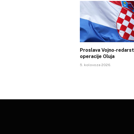
Proslava Vojno-redars
operacije Oluja
5. kolovoza 2026.