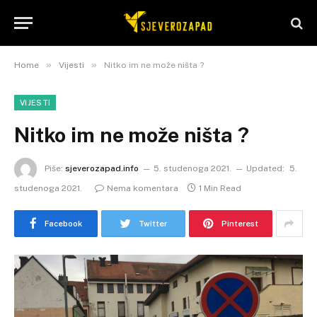
»
»
Home
Vijesti
Nitko im ne može ništa ?
VIJESTI
Nitko im ne može ništa ?
Piše:
sjeverozapad.info
5. studenoga 2021.
Updated:
5.
studenoga 2021.
Nema komentara
1 Min Read
Facebook
Twitter
Pinterest