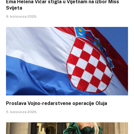
Ema Helena Vičar stigla u Vijetnam na izbor Miss
Svijeta
9. kolovoza 2026.
Proslava Vojno-redarstvene operacije Oluja
5. kolovoza 2026.