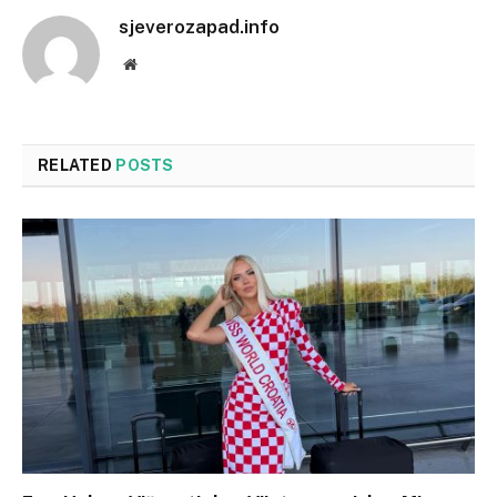
sjeverozapad.info
Website
RELATED
POSTS