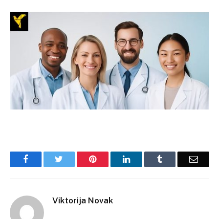
Facebook
Twitter
Pinterest
LinkedIn
Tumblr
Email
Viktorija Novak