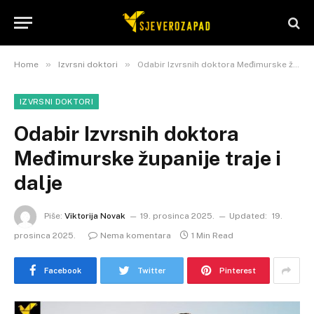
»
»
Home
Izvrsni doktori
Odabir Izvrsnih doktora Međimurske županije traje i dalje
IZVRSNI DOKTORI
Odabir Izvrsnih doktora
Međimurske županije traje i
dalje
Piše:
Viktorija Novak
19. prosinca 2025.
Updated:
19.
prosinca 2025.
Nema komentara
1 Min Read
Facebook
Twitter
Pinterest