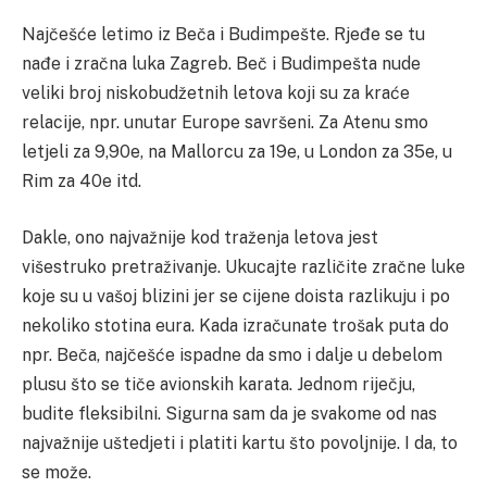
Najčešće letimo iz Beča i Budimpešte. Rjeđe se tu
nađe i zračna luka Zagreb. Beč i Budimpešta nude
veliki broj niskobudžetnih letova koji su za kraće
relacije, npr. unutar Europe savršeni. Za Atenu smo
letjeli za 9,90e, na Mallorcu za 19e, u London za 35e, u
Rim za 40e itd.
Dakle, ono najvažnije kod traženja letova jest
višestruko pretraživanje. Ukucajte različite zračne luke
koje su u vašoj blizini jer se cijene doista razlikuju i po
nekoliko stotina eura. Kada izračunate trošak puta do
npr. Beča, najčešće ispadne da smo i dalje u debelom
plusu što se tiče avionskih karata. Jednom riječju,
budite fleksibilni. Sigurna sam da je svakome od nas
najvažnije uštedjeti i platiti kartu što povoljnije. I da, to
se može.