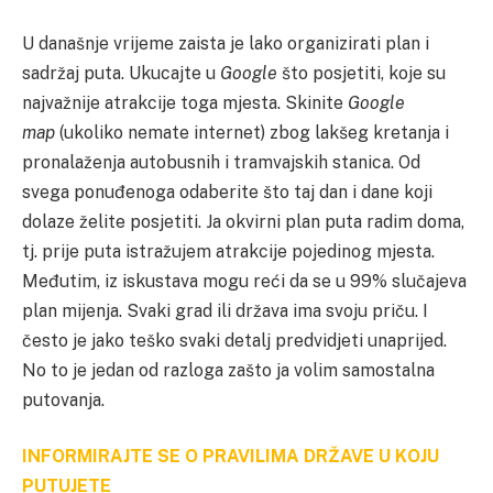
U današnje vrijeme zaista je lako organizirati plan i
sadržaj puta. Ukucajte u
Google
što posjetiti, koje su
najvažnije atrakcije toga mjesta. Skinite
Google
map
(ukoliko nemate internet) zbog lakšeg kretanja i
pronalaženja autobusnih i tramvajskih stanica. Od
svega ponuđenoga odaberite što taj dan i dane koji
dolaze želite posjetiti. Ja okvirni plan puta radim doma,
tj. prije puta istražujem atrakcije pojedinog mjesta.
Međutim, iz iskustava mogu reći da se u 99% slučajeva
plan mijenja. Svaki grad ili država ima svoju priču. I
često je jako teško svaki detalj predvidjeti unaprijed.
No to je jedan od razloga zašto ja volim samostalna
putovanja.
INFORMIRAJTE SE O PRAVILIMA DRŽAVE U KOJU
PUTUJETE