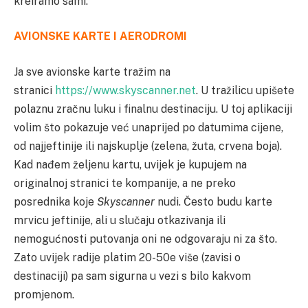
kreiramo sami.
AVIONSKE KARTE I AERODROMI
Ja sve avionske karte tražim na
stranici
https://www.skyscanner.net
. U tražilicu upišete
polaznu zračnu luku i finalnu destinaciju. U toj aplikaciji
volim što pokazuje već unaprijed po datumima cijene,
od najjeftinije ili najskuplje (zelena, žuta, crvena boja).
Kad nađem željenu kartu, uvijek je kupujem na
originalnoj stranici te kompanije, a ne preko
posrednika koje
Skyscanner
nudi. Često budu karte
mrvicu jeftinije, ali u slučaju otkazivanja ili
nemogućnosti putovanja oni ne odgovaraju ni za što.
Zato uvijek radije platim 20-50e više (zavisi o
destinaciji) pa sam sigurna u vezi s bilo kakvom
promjenom.