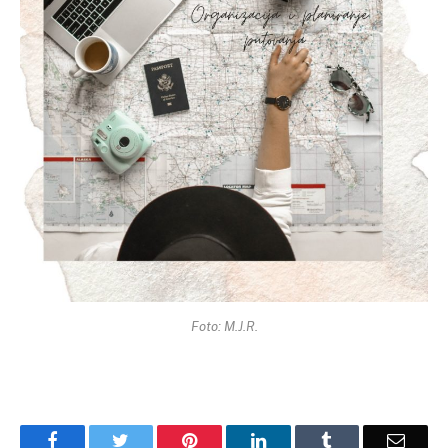
Foto: M.J.R.
Facebook
Twitter
Pinterest
LinkedIn
Tumblr
Email