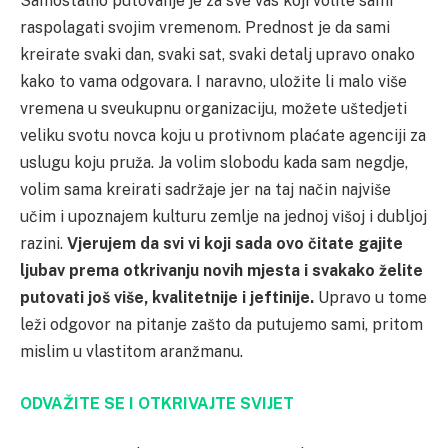
Samostalno putovanje je za sve vas koji volite sami
raspolagati svojim vremenom. Prednost je da sami
kreirate svaki dan, svaki sat, svaki detalj upravo onako
kako to vama odgovara. I naravno, uložite li malo više
vremena u sveukupnu organizaciju, možete uštedjeti
veliku svotu novca koju u protivnom plaćate agenciji za
uslugu koju pruža. Ja volim slobodu kada sam negdje,
volim sama kreirati sadržaje jer na taj način najviše
učim i upoznajem kulturu zemlje na jednoj višoj i dubljoj
razini.
Vjerujem da svi vi koji sada ovo čitate gajite
ljubav prema otkrivanju novih mjesta i svakako želite
putovati još više, kvalitetnije i jeftinije.
Upravo u tome
leži odgovor na pitanje zašto da putujemo sami, pritom
mislim u vlastitom aranžmanu.
ODVAŽITE SE I OTKRIVAJTE SVIJET