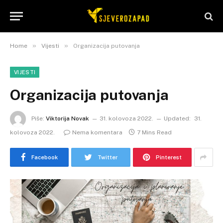
»
»
Home
Vijesti
Organizacija putovanja
VIJESTI
Organizacija putovanja
Piše:
Viktorija Novak
31. kolovoza 2022.
Updated:
31.
kolovoza 2022.
Nema komentara
7 Mins Read
Facebook
Twitter
Pinterest