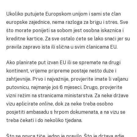
Ukoliko putujete Europskom unijom i sami ste član
europske zajednice, nema razloga za brigu i stres. Sve
što morate ponijeti sa sobom jest osobna iskaznica i
kreditne kartice. Za sve ostalo ćete se lako snaći jer su
pravila zapravo ista ili slična u svim članicama EU.
Ako planirate put izvan EU ili se spremate na drugi
kontinent, vrijeme pripreme postaje nešto duže i
zahtjevnije. Prvo i najvažnije, provjerite imate li valjanu
putovnicu, najmanje još 6 mjeseci. Drugo, provjerite
vizni režim na stranicama ministarstva. Za neke države
vizu aplicirate
online
, dok za neke treba osobno
posjetiti ambasadu s hrpom dokumenata, a na vizu se
treba čekati i do nekoliko tjedana.
Što se novca tiče, jedno je pravilo. Što je država gdje