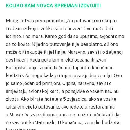
KOLIKO SAM NOVCA SPREMAN IZDVOJITI
Mnogi od vas prvo pomisle: „Ah putovanja su skupa i
trebam izdvojiti veliku sumu novca.“ Ovo može biti
istinito, i ne mora. Kamo god da se uputimo, svjesni smo
da to košta. Nijedno putovanje nije besplatno, ali ono
može biti skuplje ili jeftinije. Naravno, zavisi i o željenoj
destinaciji. Kada putujem preko oceana ili izvan
Europske unije, znam da će me taj put u konačnici
koštati više nego kada putujem u susjednu zemlju. Ovo
je samo jedan od primjera. Cijena, naravno, zavisi o
smještaju, avionskoj karti, a ponajviše o vašem načinu
života. Ako birate hotele s 5 zvjezdica, ako se vozite
taksijem cijelo putovanje, ako jedete u restoranima
s
Mischelin
zvjezdicama, onda ne možete očekivati da
će vas put koštati malo. U konačnici, veći dio budžeta