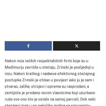
Nakon niza velikih respektabilnih firmi koje su u
Međimurju završile u stečaju, Zrinski je posljednji u
nizu. Nakon kratkog i nadasve efektivnog stečajnog
postupka Zrinski je otišao u povijest iako ju je sam i
stvarao, zalihe, strojevi i oprema su rasprodani, a
zemljište je prodano novim vlasnicima koji užurbano
ruše sve ono što je ostalo na samoj parceli. Dok neki
stečajevi traju i po nekoliko godina sa sigurnošću