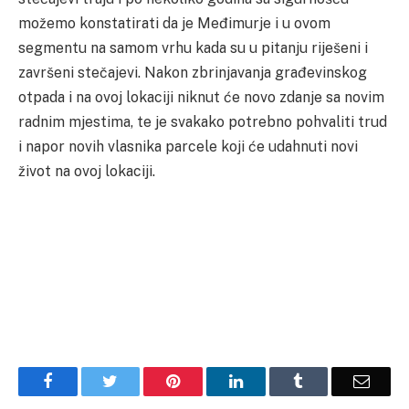
možemo konstatirati da je Međimurje i u ovom
segmentu na samom vrhu kada su u pitanju riješeni i
završeni stečajevi. Nakon zbrinjavanja građevinskog
otpada i na ovoj lokaciji niknut će novo zdanje sa novim
radnim mjestima, te je svakako potrebno pohvaliti trud
i napor novih vlasnika parcele koji će udahnuti novi
život na ovoj lokaciji.
Facebook
Twitter
Pinterest
LinkedIn
Tumblr
Email