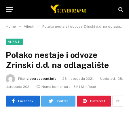
»
»
Home
Vijesti
Polako nestaje i odvoze Zrinski d.d. na odlagalište
VIJESTI
Polako nestaje i odvoze
Zrinski d.d. na odlagalište
Piše:
sjeverozapad.info
28. listopada 2021.
Updated:
28.
listopada 2021.
Nema komentara
1 Min Read
Facebook
Twitter
Pinterest