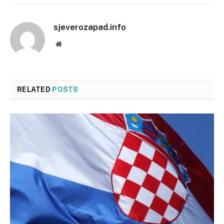
sjeverozapad.info
Website
RELATED
POSTS