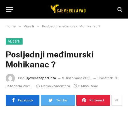
»
»
Home
Vijesti
Posljednji međimurski Mohikanac ?
VIJESTI
Posljednji međimurski
Mohikanac ?
Piše:
sjeverozapad.info
9. listopada 2021.
Updated:
9.
listopada 2021.
Nema komentara
2 Mins Read
Facebook
Twitter
Pinterest