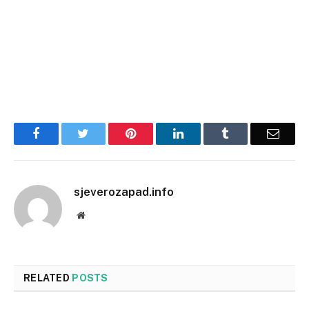
Facebook
Twitter
Pinterest
LinkedIn
Tumblr
Email
sjeverozapad.info
Website
RELATED
POSTS