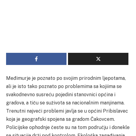
Međimurje je poznato po svojim prirodnim ljepotama,
ali je isto tako poznato po problemima sa kojiima se
svakodnevno susreću pojedini stanovnici općina i
gradova, a tiču se suživota sa nacionalnim manjinama.
Trenutni najveći problemi javlja se u općini Pribislavec
koja je geografski spojena sa gradom Čakovcem.
Policijske ophodnje česte su na tom području i donekle
se situacija drži pod kontrolom. Ekološka zagađivanja