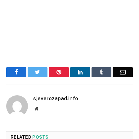
Facebook
Twitter
Pinterest
LinkedIn
Tumblr
Email
sjeverozapad.info
Website
RELATED
POSTS