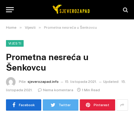
»
»
Home
Vijesti
Prometna nesreća u Šenkovcu
VIJESTI
Prometna nesreća u
Šenkovcu
Piše:
sjeverozapad.info
15. listopada 2021.
Updated:
15.
listopada 2021.
Nema komentara
1 Min Read
Facebook
Twitter
Pinterest