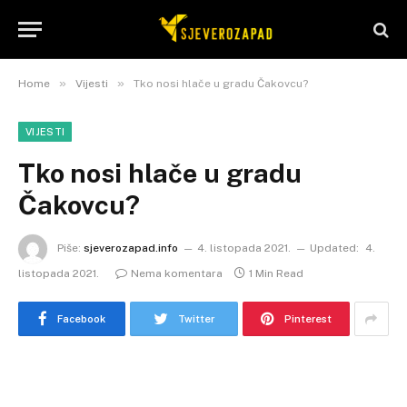
»
»
Home
Vijesti
Tko nosi hlače u gradu Čakovcu?
VIJESTI
Tko nosi hlače u gradu
Čakovcu?
Piše:
sjeverozapad.info
4. listopada 2021.
Updated:
4.
listopada 2021.
Nema komentara
1 Min Read
Facebook
Twitter
Pinterest