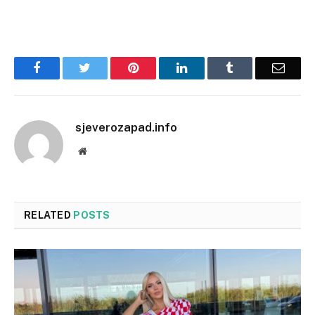
Facebook
Twitter
Pinterest
LinkedIn
Tumblr
Email
sjeverozapad.info
Website
RELATED
POSTS