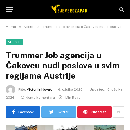
»
»
Home
Vijesti
Trummer Job agencija u Čakovcu nudi poslove u svim regijama Austrije
VIJESTI
Trummer Job agencija u
Čakovcu nudi poslove u svim
regijama Austrije
Piše:
Viktorija Novak
6. ožujka 2026.
Updated:
6. ožujka
2026.
Nema komentara
1 Min Read
Facebook
Twitter
Pinterest